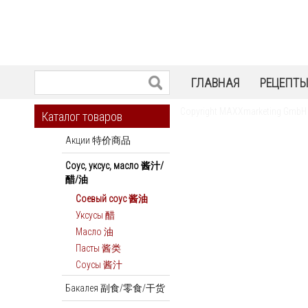
ГЛАВНАЯ
РЕЦЕПТ
Copyright MAXXmarketing GmbH
Каталог товаров
Акции 特价商品
Соус, уксус, масло 酱汁/
醋/油
Соевый соус 酱油
Уксусы 醋
Масло 油
Пасты 酱类
Соусы 酱汁
Бакалея 副食/零食/干货