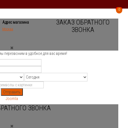
0
0
ЗАКАЗ ОБРАТНОГО
Адрес магазина
ЗВОНКА
Москва
мы перезвоним в удобное для вас время!
Отправить
Joomla
БРАТНОГО ЗВОНКА