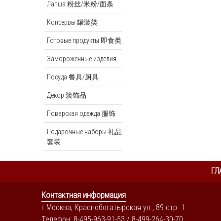
Лапша 粉丝/米粉/面条
Консервы 罐装类
Готовые продукты 即食类
Замороженные изделия
Посуда 餐具/厨具
Декор 装饰品
Поварская одежда 服饰
Подарочные наборы 礼品
套装
ГЛ
Контактная информация
г.Москва, Краснобогатырская ул., 89 стр. 1
Телефон: 8-495-963-91-53 / 8-499-264-30-70