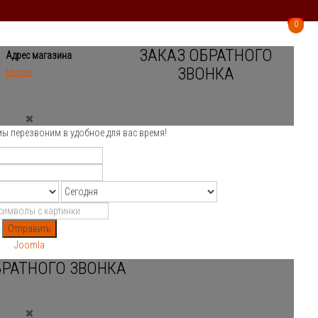
0
0
ЗАКАЗ ОБРАТНОГО
Адрес магазина
ЗВОНКА
Москва
мы перезвоним в удобное для вас время!
Отправить
Joomla
БРАТНОГО ЗВОНКА