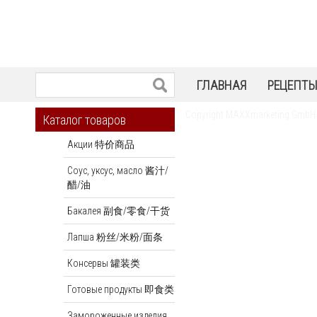
ГЛАВНАЯ
РЕЦЕПТ
Copyright MAXXmarketing GmbH
Каталог товаров
Акции 特价商品
Соус, уксус, масло 酱汁/
醋/油
Бакалея 副食/零食/干货
Лапша 粉丝/米粉/面条
Консервы 罐装类
Готовые продукты 即食类
Замороженные изделия