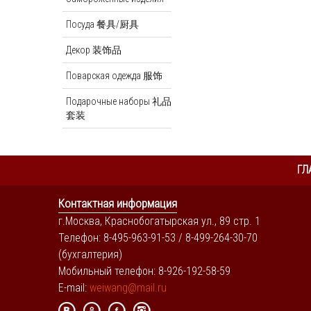
Посуда 餐具/厨具
Декор 装饰品
Поварская одежда 服饰
Подарочные наборы 礼品
套装
ГЛ
Контактная информация
г.Москва, Краснобогатырская ул., 89 стр. 1
Телефон: 8-495-963-91-53 / 8-499-264-30-70
(бухгалтерия)
Мобильный телефон: 8-926-192-58-59
E-mail:
weiwang@mail.ru