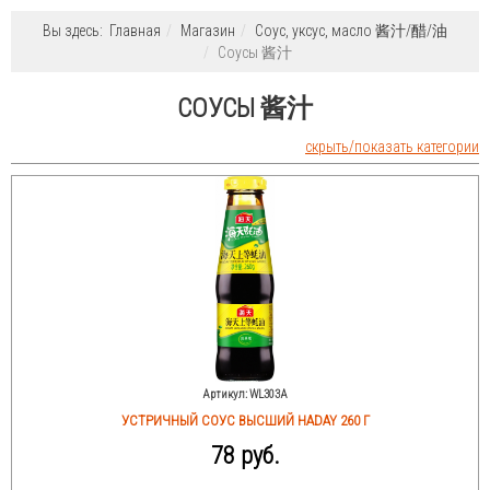
Вы здесь:
Главная
Магазин
Соус, уксус, масло 酱汁/醋/油
Соусы 酱汁
СОУСЫ 酱汁
скрыть/показать категории
Артикул:
WL303A
УСТРИЧНЫЙ СОУС ВЫСШИЙ HADAY 260 Г
78 руб.