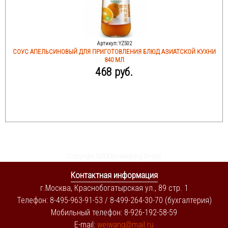
Артикул:
YZ502
СОУС АПЕЛЬСИНОВЫЙ ДЛЯ ПРИГОТОВЛЕНИЯ БЛЮД АЗИАТСКОЙ КУХНИ
840 МЛ
468 руб.
Copyright MAXXmarketing GmbH
Контактная информация
г.Москва, Краснобогатырская ул., 89 стр. 1
Телефон: 8-495-963-91-53 / 8-499-264-30-70 (бухгалтерия)
Мобильный телефон: 8-926-192-58-59
E-mail:
weiwang@mail.ru