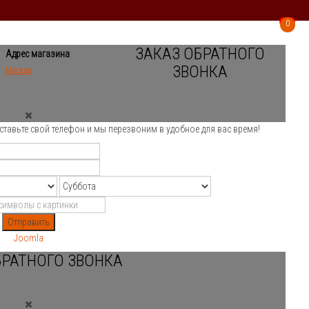
0
0
ЗАКАЗ ОБРАТНОГО
Адрес магазина
ЗВОНКА
Москва
ставьте свой телефон и мы перезвоним в удобное для вас время!
Отправить
Joomla
БРАТНОГО ЗВОНКА