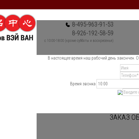
8-495-963-91-53
8-926-192-58-59
c 10:00-18:00 (кроме субботы и воскресенья)
В настоящее время наш рабочий день закончен. О
Время звонка
ЗАКАЗ О