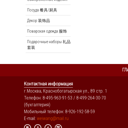
Посуда 餐具/厨具
Декор 装饰品
Поварская одежда 服饰
Подарочные наборы 礼品
套装
ГЛ
Контактная информация
г.Москва, Краснобогатырская ул., 89 стр. 1
Телефон: 8-495-963-91-53 / 8-499-264-30-70
(бухгалтерия)
Мобильный телефон: 8-926-192-58-59
E-mail:
weiwang@mail.ru