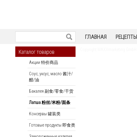
ГЛАВНАЯ
РЕЦЕПТ
Copyright MAXXmarketing GmbH
Каталог товаров
Акции 特价商品
Соус, уксус, масло 酱汁/
醋/油
Бакалея 副食/零食/干货
Лапша 粉丝/米粉/面条
Консервы 罐装类
Готовые продукты 即食类
Замороженные изделия