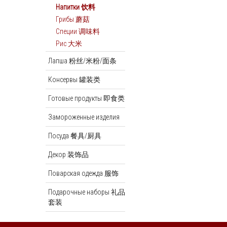
Напитки 饮料
Грибы 蘑菇
Специи 调味料
Рис 大米
Лапша 粉丝/米粉/面条
Консервы 罐装类
Готовые продукты 即食类
Замороженные изделия
Посуда 餐具/厨具
Декор 装饰品
Поварская одежда 服饰
Подарочные наборы 礼品
套装