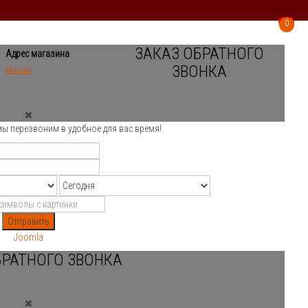
0
0
ЗАКАЗ ОБРАТНОГО
Адрес магазина
ЗВОНКА
Москва
мы перезвоним в удобное для вас время!
Отправить
Joomla
БРАТНОГО ЗВОНКА