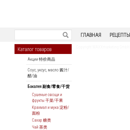
ГЛАВНАЯ
РЕЦЕПТ
Copyright MAXXmarketing GmbH
Каталог товаров
Акции 特价商品
Соус, уксус, масло 酱汁/
醋/油
Бакалея 副食/零食/干货
Сушеные овощи и
фрукты 干菜/干果
Крахмал и мука 淀粉/
面粉
Сахар 糖类
Чай 茶类