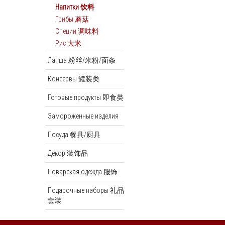
Напитки 饮料
Грибы 蘑菇
Специи 调味料
Рис 大米
Лапша 粉丝/米粉/面条
Консервы 罐装类
Готовые продукты 即食类
Замороженные изделия
Посуда 餐具/厨具
Декор 装饰品
Поварская одежда 服饰
Подарочные наборы 礼品
套装