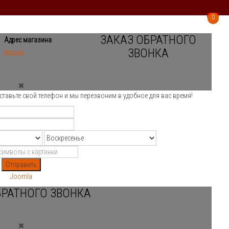
0
0
ЗАКАЗ ОБРАТНОГО
Адрес магазина
ЗВОНКА
Москва
ставьте свой телефон и мы перезвоним в удобное для вас время!
Отправить
Joomla
БРАТНОГО ЗВОНКА