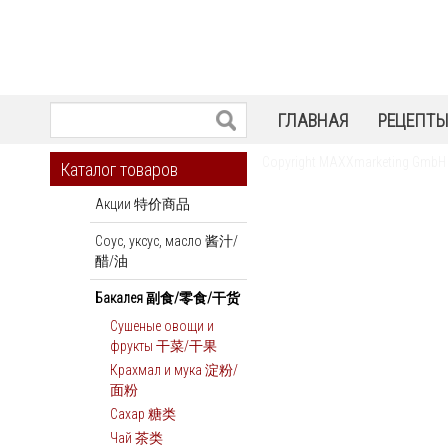
ГЛАВНАЯ
РЕЦЕПТ
Copyright MAXXmarketing GmbH
Каталог товаров
Акции 特价商品
Соус, уксус, масло 酱汁/
醋/油
Бакалея 副食/零食/干货
Сушеные овощи и
фрукты 干菜/干果
Крахмал и мука 淀粉/
面粉
Сахар 糖类
Чай 茶类