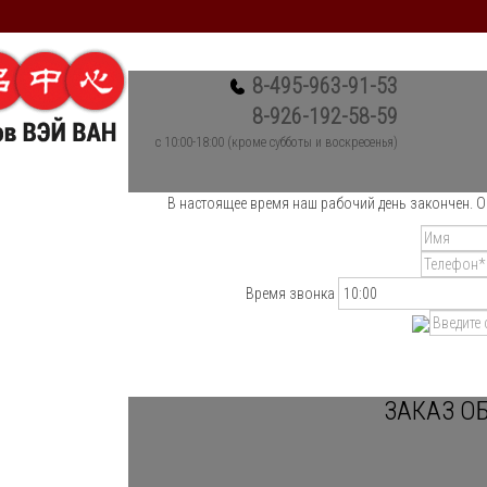
8-495-963-91-53
8-926-192-58-59
c 10:00-18:00 (кроме субботы и воскресенья)
В настоящее время наш рабочий день закончен. О
Время звонка
ЗАКАЗ О