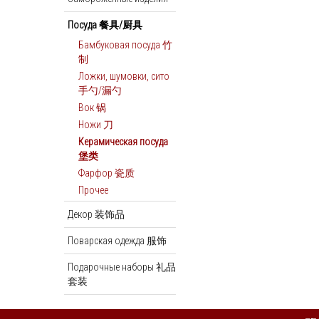
Посуда 餐具/厨具
Бамбуковая посуда 竹
制
Ложки, шумовки, сито
手勺/漏勺
Вок 锅
Ножи 刀
Керамическая посуда
堡类
Фарфор 瓷质
Прочее
Декор 装饰品
Поварская одежда 服饰
Подарочные наборы 礼品
套装