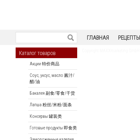
ГЛАВНАЯ
РЕЦЕПТ
Copyright MAXXmarketing GmbH
Каталог товаров
Акции 特价商品
Соус, уксус, масло 酱汁/
醋/油
Бакалея 副食/零食/干货
Лапша 粉丝/米粉/面条
Консервы 罐装类
Готовые продукты 即食类
Замороженные изделия