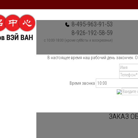
8-495-963-91-53
8-926-192-58-59
c 10:00-18:00 (кроме субботы и воскресенья)
В настоящее время наш рабочий день закончен. О
Время звонка
ЗАКАЗ О