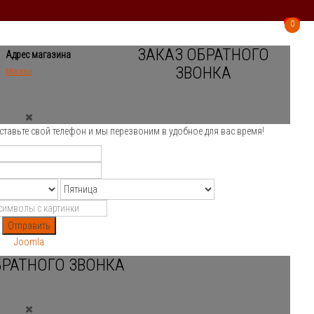
0
0
ЗАКАЗ ОБРАТНОГО
Адрес магазина
ЗВОНКА
Москва
ставьте свой телефон и мы перезвоним в удобное для вас время!
Отправить
Joomla
БРАТНОГО ЗВОНКА