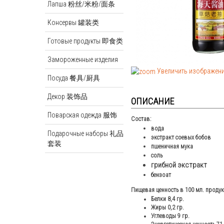
Лапша 粉丝/米粉/面条
Консервы 罐装类
Готовые продукты 即食类
Замороженные изделия
Увеличить изображен
Посуда 餐具/厨具
Декор 装饰品
ОПИСАНИЕ
Поварская одежда 服饰
Состав:
вода
Подарочные наборы 礼品
экстракт соевых бобов
套装
пшеничная мука
соль
грибной экстракт
бензоат
Пищевая ценность в 100 мл. проду
Белки 8,4 гр.
Жиры 0,2 гр.
Углеводы 9 гр.