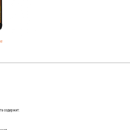
ие
кта содержит: