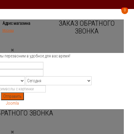
0
0
ЗАКАЗ ОБРАТНОГО
Адрес магазина
ЗВОНКА
Москва
мы перезвоним в удобное для вас время!
Отправить
Joomla
БРАТНОГО ЗВОНКА