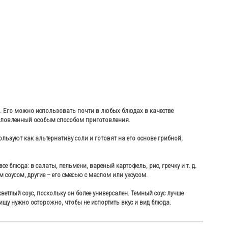
ии. Его можно использовать почти в любых блюдах в качестве
бусловленный особым способом приготовления.
ьзуют как альтернативу соли и готовят на его основе грибной,
 блюда: в салаты, пельмени, вареный картофель, рис, гречку и т. д.
соусом, другие – его смесью с маслом или уксусом.
ветлый соус, поскольку он более универсален. Темный соус лучше
ищу нужно осторожно, чтобы не испортить вкус и вид блюда.