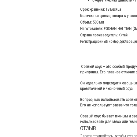
Энергетическая ценность 71 
Срок хранения: 18 месяца
Количество единиц товара в упаков
Объем: 500 мл
Изготовитель: FOSHAN HAI TIAN (
Страна производитель: Китай
Регистрационный номер декларации
Соевый соус – это особый продук
приправы. Его главное отличие 
Он идеально подходит к овощным
креветочный и чесночный соус.
Вопрос, как использовать соевый
Его не используют разве что тол
Соевый соус бывает темным и све
использовать для мяса или темны
ОТЗЫВ
Зарегистрируйтесь, чтобы созда