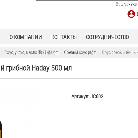
Ваш заявка 
Ы
О КОМПАНИИ
КОНТАКТЫ
СОТРУДНИЧЕСТВО
Соус, уксус, масло 酱汁/醋/油
Соевый соус 酱油
Соус соевый тёмный
й грибной Haday 500 мл
Артикул:
JC602