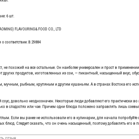
ккал.
ке: 6 шт.
GAOMING) FLAVOURING& FOOD CO., LTD
 о соответствии: B.29884
т, не похожий на все остальные. Он наиболее универсален и прост в применен
от других продуктов, изготовленных из сои, — пикантный, насыщенный вкус, о
, мучным, рыбным, крупяным и другим кушаньям. А в странах Востока его испол
 соус, довольно неоднозначен. Некоторые люди добавляют его практически во все
ько в сладостях или чае. Причем одни блюда положено заправлять лишь соевым 
тлым. Если вы ранее не использовали его в кулинарии, для начала попробуйте с
х блюд. Следует сказать, что он очень насыщенный, поэтому добавлять его в п
ть отзыв.