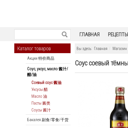
ГЛАВНАЯ
РЕЦЕПТ
Каталог товаров
Вы здесь:
Главная
Магазин
Акции 特价商品
Соус соевый тёмны
Соус, уксус, масло 酱汁/
醋/油
Соевый соус 酱油
Уксусы 醋
Масло 油
Пасты 酱类
Соусы 酱汁
Бакалея 副食/零食/干货