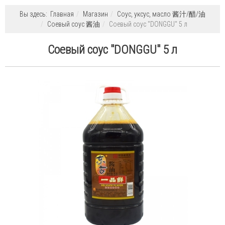
Вы здесь:
Главная
Магазин
Соус, уксус, масло 酱汁/醋/油
Соевый соус 酱油
Соевый соус "DONGGU" 5 л
Соевый соус "DONGGU" 5 л