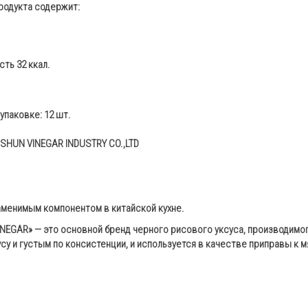
продукта содержит:
ть 32 ккал.
упаковке: 12 шт.
SHUN VINEGAR INDUSTRY CO.,LTD
аменимым компонентом в китайской кухне.
NEGAR» — это основной бренд черного рисового уксуса, производимог
у и густым по консистенции, и используется в качестве приправы к м