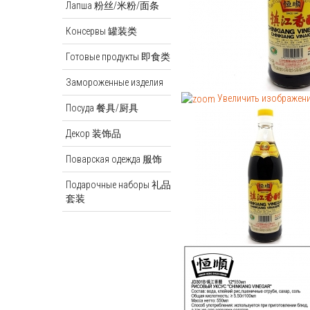
Лапша 粉丝/米粉/面条
Консервы 罐装类
Готовые продукты 即食类
Замороженные изделия
Увеличить изображен
Посуда 餐具/厨具
Декор 装饰品
Поварская одежда 服饰
Подарочные наборы 礼品
套装