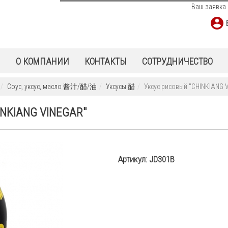
Ваш заявка 
Ы
О КОМПАНИИ
КОНТАКТЫ
СОТРУДНИЧЕСТВО
Соус, уксус, масло 酱汁/醋/油
Уксусы 醋
Уксус рисовый "CHINKIANG 
INKIANG VINEGAR"
Артикул:
JD301B