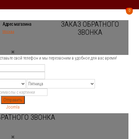
0
0
ЗАКАЗ ОБРАТНОГО
Адрес магазина
ЗВОНКА
Москва
ставьте свой телефон и мы перезвоним в удобное для вас время!
Отправить
Joomla
БРАТНОГО ЗВОНКА