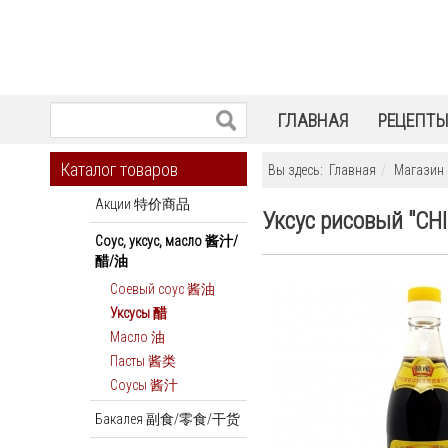
ГЛАВНАЯ
РЕЦЕПТ
Каталог товаров
Вы здесь:
Главная
Магазин
Акции 特价商品
Уксус рисовый "CH
Соус, уксус, масло 酱汁/
醋/油
Соевый соус 酱油
Уксусы 醋
Масло 油
Пасты 酱类
Соусы 酱汁
Бакалея 副食/零食/干货