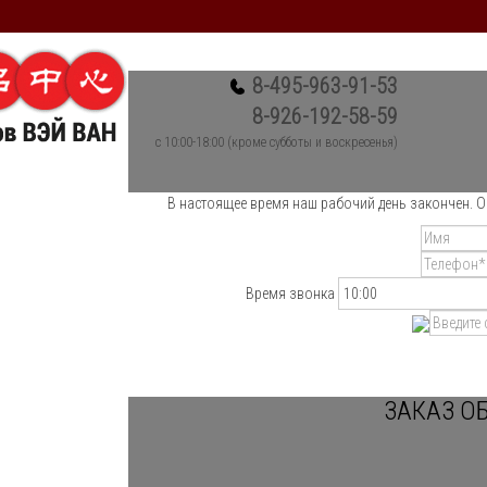
8-495-963-91-53
8-926-192-58-59
c 10:00-18:00 (кроме субботы и воскресенья)
В настоящее время наш рабочий день закончен. О
Время звонка
ЗАКАЗ О