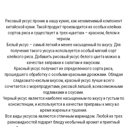
Рисовый уксус проник в нашу кухню, как незаменимый компонент
китайской кухни. Такой продукт производится из особых клейких
сортов риса и существует в трех «цветах» – красном, белом и
черном.
Белый уксус – самый легкий и менее насыщенный по вкусу. Для
получения такого уксуса используется особый мягкий сорт
клейкого риса. Добавить рисовый уксус белого цвета можно в
качестве заправки к салатам и закускам.
Красный уксус получают из определенного сорта риса,
прошедшего обработку с особыми красными дрожжами. Обладая
сладковато-кислым вкусом, красный уксус лучше всего
сочетается с морепродуктами, рисовой лапшой, всевозможными
подливками и соусами.
Черный уксус является наиболее насыщенным по вкусу и густым по
консистенции, и используется в качестве приправы к мясу во
время жаренья и тушения.
Все виды уксусов являются отличным маринадом. Любой из трех
разновидностей подарит блюду необычный аромат и приятный