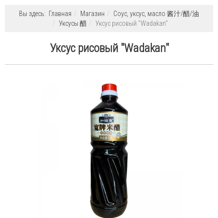
Вы здесь:
Главная
Магазин
Соус, уксус, масло 酱汁/醋/油
Уксусы 醋
Уксус рисовый "Wadakan"
Уксус рисовый "Wadakan"