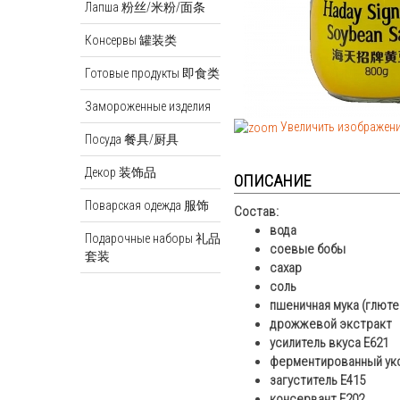
Лапша 粉丝/米粉/面条
Консервы 罐装类
Готовые продукты 即食类
Замороженные изделия
Увеличить изображен
Посуда 餐具/厨具
Декор 装饰品
ОПИСАНИЕ
Поварская одежда 服饰
Состав:
вода
Подарочные наборы 礼品
соевые бобы
套装
сахар
соль
пшеничная мука (глюте
дрожжевой экстракт
усилитель вкуса Е621
ферментированный ук
загуститель Е415
консервант Е202