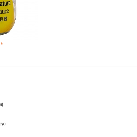
ие
н)
сус