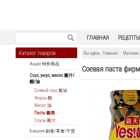
ГЛАВНАЯ
РЕЦЕПТ
Каталог товаров
Вы здесь:
Главная
Магазин
Акции 特价商品
Соевая паста фирм
Соус, уксус, масло 酱汁/
醋/油
Соевый соус 酱油
Уксусы 醋
Масло 油
Пасты 酱类
Соусы 酱汁
Бакалея 副食/零食/干货