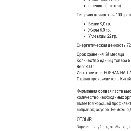
пшеница (глютен)
Пищевая ценность в 100 гр. 
Белки 9,0 гр.
Жиры 6,0 гр.
Углеводы 22 гр.
Энергетическая ценность 720
Срок хранения: 24 месяца
Количество единиц товара в 
Вес: 800 г.
Изготовитель: FOSHAN HAITI
Страна производитель: Китай
Фирменная соевая паста высо
количество необходимых орг
является хорошей профилакт
заправок, соусов. Ее можно 
ОТЗЫВ
Зарегистрируйтесь, чтобы созда