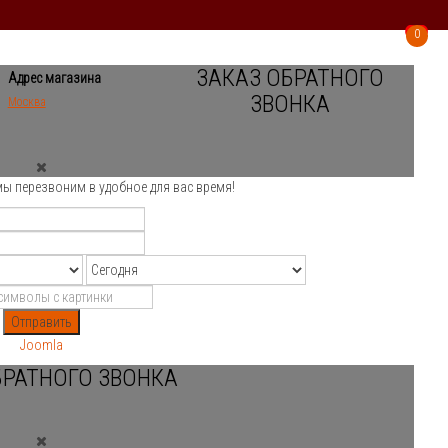
0
0
ЗАКАЗ ОБРАТНОГО
Адрес магазина
ЗВОНКА
Москва
мы перезвоним в удобное для вас время!
Отправить
Joomla
БРАТНОГО ЗВОНКА