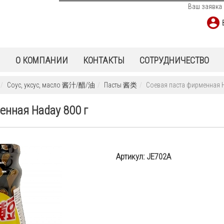
Ваш заявка 
Ы
О КОМПАНИИ
КОНТАКТЫ
СОТРУДНИЧЕСТВО
Соус, уксус, масло 酱汁/醋/油
Пасты 酱类
Соевая паста фирменная H
енная Haday 800 г
Артикул:
JE702A