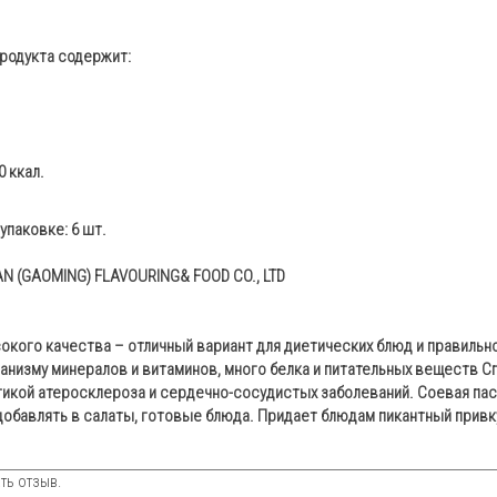
продукта содержит:
 ккал.
упаковке: 6 шт.
AN (GAOMING) FLAVOURING& FOOD CO., LTD
кого качества – отличный вариант для диетических блюд и правильно
анизму минералов и витаминов, много белка и питательных веществ С
икой атеросклероза и сердечно-сосудистых заболеваний. Соевая паст
добавлять в салаты, готовые блюда. Придает блюдам пикантный привк
ть отзыв.