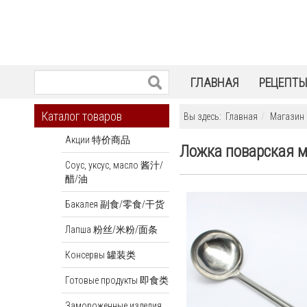
ГЛАВНАЯ
РЕЦЕПТ
Каталог товаров
Вы здесь:
Главная
Магазин
Акции 特价商品
Ложка поварская м
Соус, уксус, масло 酱汁/
醋/油
Бакалея 副食/零食/干货
Лапша 粉丝/米粉/面条
Консервы 罐装类
Готовые продукты 即食类
Замороженные изделия