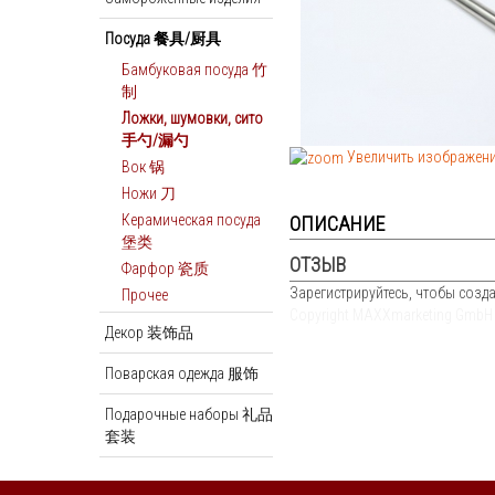
Посуда 餐具/厨具
Бамбуковая посуда 竹
制
Ложки, шумовки, сито
手勺/漏勺
Увеличить изображен
Вок 锅
Ножи 刀
Керамическая посуда
ОПИСАНИЕ
堡类
ОТЗЫВ
Фарфор 瓷质
Зарегистрируйтесь, чтобы созда
Прочее
Copyright MAXXmarketing GmbH
Декор 装饰品
Поварская одежда 服饰
Подарочные наборы 礼品
套装