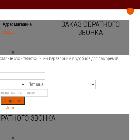
0
0
ЗАКАЗ ОБРАТНОГО
Адрес магазина
ЗВОНКА
Москва
ставьте свой телефон и мы перезвоним в удобное для вас время!
Отправить
Joomla
БРАТНОГО ЗВОНКА