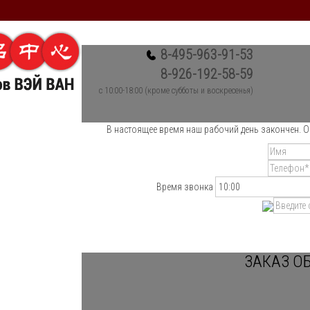
8-495-963-91-53
8-926-192-58-59
c 10:00-18:00 (кроме субботы и воскресенья)
В настоящее время наш рабочий день закончен. О
Время звонка
ЗАКАЗ О