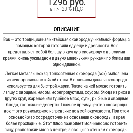
1296 руб.
в т.ч. 20 % НДС
ОПИСАНИЕ
Вок — это традиционная китайская сковорода уникальной формы, с
помощью которой готовили еду еще в древности. Вок
представляет собой большую круглую сковороду с высокими
краями, очень узким дном и двумя маленькими ручками по бокам или
одной длинной.
Легкая металлическая, тонкостенная сковорода (вок) выполнена
из некоррозионностойкой стали. В основном данная сковорода
используется для быстрой жарки. Также на ней можно готовить
лапшу с овощами, мясом, морепродуктами, соусом, блюда из риса и
других круп, жареное или тушёное мясо, супы, рыбные и овощные
блюда, творожные десерты. Главное преимущество сковороды
вок — это равномерное нагревание по всей окружности. При этом
основной жар сосредоточен на основании сковороды, а края
более прохладные. Этот плюс позволяет молниеносно готовить
пищу, расположив мясо в центре, а овощи по стенкам сковороды.