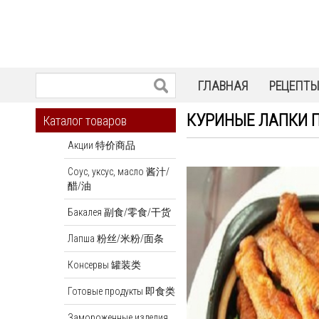
ГЛАВНАЯ
РЕЦЕПТ
КУРИНЫЕ ЛАПКИ 
Каталог товаров
Акции 特价商品
Соус, уксус, масло 酱汁/
醋/油
Бакалея 副食/零食/干货
Лапша 粉丝/米粉/面条
Консервы 罐装类
Готовые продукты 即食类
Замороженные изделия