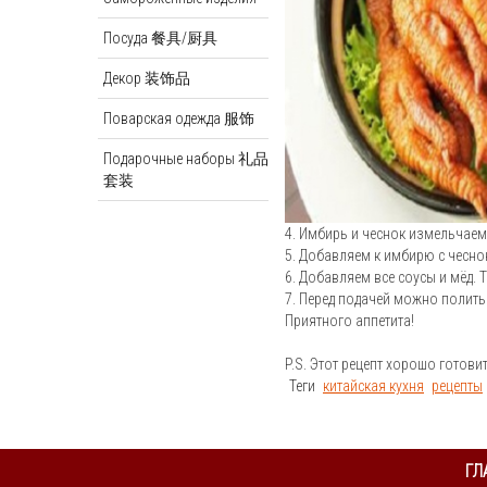
Посуда 餐具/厨具
Декор 装饰品
Поварская одежда 服饰
Подарочные наборы 礼品
套装
4. Имбирь и чеснок измельчаем
5. Добавляем к имбирю с чесно
6. Добавляем все соусы и мёд.
7. Перед подачей можно полить
Приятного аппетита!
P.S. Этот рецепт хорошо готови
Теги
китайская кухня
рецепты
ГЛ