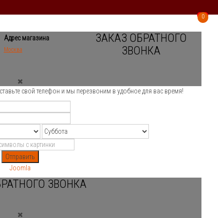
0
0
ЗАКАЗ ОБРАТНОГО
Адрес магазина
ЗВОНКА
Москва
ставьте свой телефон и мы перезвоним в удобное для вас время!
Отправить
Joomla
БРАТНОГО ЗВОНКА