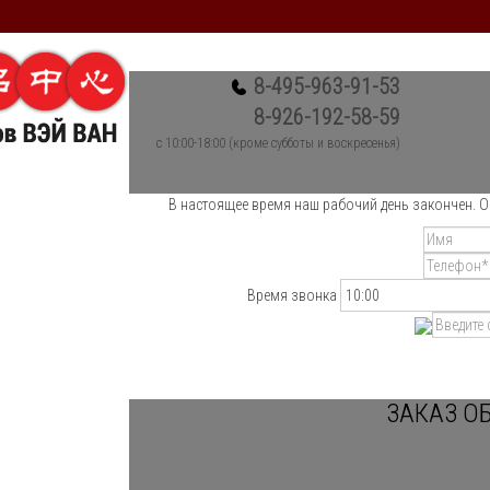
8-495-963-91-53
8-926-192-58-59
c 10:00-18:00 (кроме субботы и воскресенья)
В настоящее время наш рабочий день закончен. О
Время звонка
ЗАКАЗ О